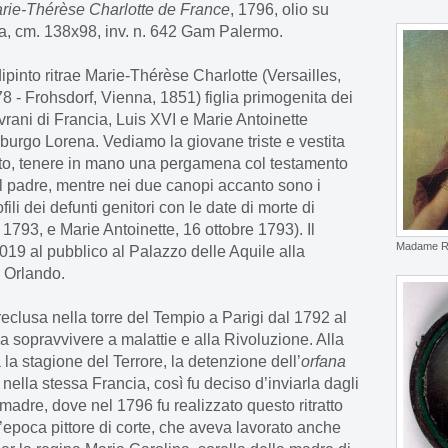
rie-Thérèse Charlotte de France
, 1796, olio su
la, cm. 138x98, inv. n. 642 Gam Palermo.
 dipinto ritrae Marie-Thérèse Charlotte (Versailles,
78 - Frohsdorf, Vienna, 1851) figlia primogenita dei
vrani di Francia, Luis XVI e Marie Antoinette
burgo Lorena. Vediamo la giovane triste e vestita
tto, tenere in mano una pergamena col testamento
l padre, mentre nei due canopi accanto sono i
ofili dei defunti genitori con le date di morte di
1793, e Marie Antoinette, 16 ottobre 1793). Il
Madame Ro
019 al pubblico al Palazzo delle Aquile alla
 Orlando.
 reclusa nella torre del Tempio a Parigi dal 1792 al
 a sopravvivere a malattie e alla Rivoluzione. Alla
la stagione del Terrore, la detenzione dell’
orfana
ella stessa Francia, così fu deciso d’inviarla dagli
madre, dove nel 1796 fu realizzato questo ritratto
l’epoca pittore di corte, che aveva lavorato anche