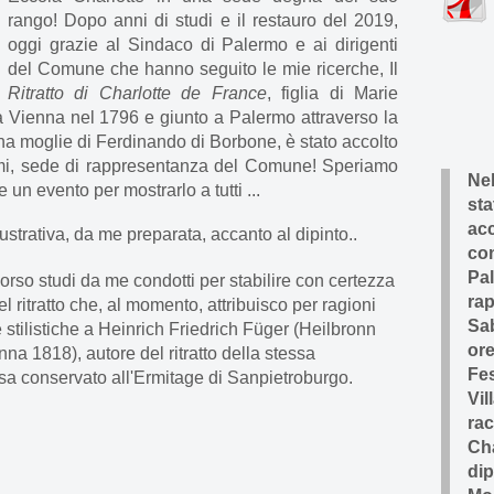
rango! Dopo anni di studi e il restauro del 2019,
oggi grazie al Sindaco di Palermo e ai dirigenti
del Comune che hanno seguito le mie ricerche, Il
Ritratto di Charlotte de France
, figlia di Marie
 a Vienna nel 1796 e giunto a Palermo attraverso la
na moglie di Ferdinando di Borbone, è stato accolto
mi, sede di rappresentanza del Comune! Speriamo
Ne
un evento per mostrarlo a tutti ...
sta
ac
lustrativa, da me preparata, accanto al dipinto..
con
Pal
orso studi da me condotti per stabilire con certezza
ra
el ritratto che, al momento, attribuisco per ragioni
Sa
 stilistiche a
Heinrich Friedrich Füger (Heilbronn
ore
na 1818), autore del ritratto della stessa
Fe
sa conservato all'Ermitage di Sanpietroburgo.
Vil
rac
Cha
dip