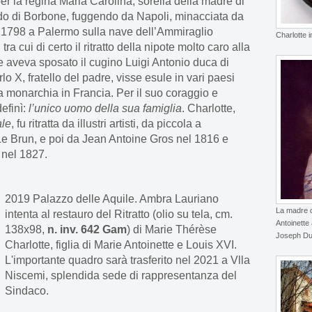
per la regina Maria Carolina, sorella della madre di
do di Borbone, fuggendo da Napoli, minacciata da
el 1798 a Palermo sulla nave dell’Ammiraglio
Charlotte 
ra cui di certo il ritratto della nipote molto caro alla
e aveva sposato il cugino Luigi Antonio duca di
lo X, fratello del padre, visse esule in vari paesi
a monarchia in Francia. Per il suo coraggio e
efinì:
l’unico uomo della sua famiglia
. Charlotte,
le
, fu ritratta da illustri artisti, da piccola a
Le Brun, e poi da Jean Antoine Gros nel 1816 e
nel 1827.
2019 Palazzo delle Aquile. Ambra Lauriano
La madre d
intenta al restauro del Ritratto (olio su tela, cm.
Antoinette 
138x98,
n. inv. 642 Gam
) di Marie Thérèse
Joseph D
Charlotte, figlia di Marie Antoinette e Louis XVI.
L'importante quadro sarà trasferito nel 2021 a Vlla
Niscemi, splendida sede di rappresentanza del
Sindaco.