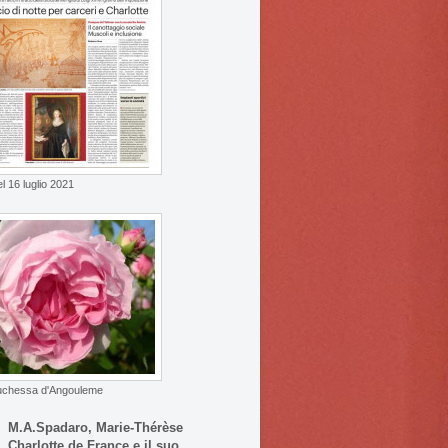
l 16 luglio 2021
uchessa d'Angouleme
M.A.Spadaro, Marie-Thérèse
Charlotte de France e il suo