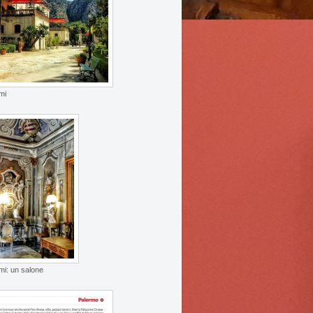
mi
emi: un salone