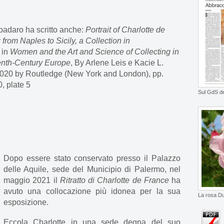
padaro ha scritto anche:
Portrait of Charlotte de
 from Naples to Sicily, a Collection in
,
in
Women and the Art and Science of Collecting in
enth-Century Europe
,
By Arlene Leis e Kacie L.
020 by Routledge (New York and London), pp.
, plate 5
Sul GdS de
Dopo essere stato conservato presso il Palazzo
delle Aquile, sede del Municipio di Palermo, nel
maggio 2021 il
Ritratto di Charlotte de France
ha
avuto una collocazione più idonea per la sua
La rosa D
esposizione.
Eccola Charlotte in una sede degna del suo