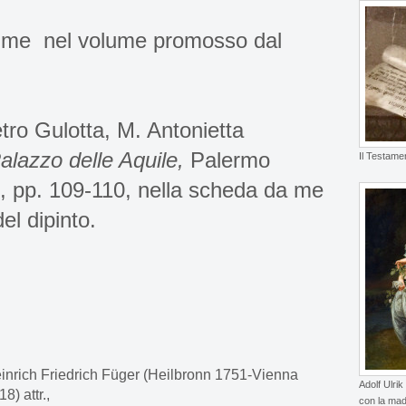
 me nel volume promosso dal
etro Gulotta, M. Antonietta
alazzo delle Aquile,
Palermo
Il Testame
, pp. 109-110, nella scheda da me
el dipinto.
inrich Friedrich Füger (Heilbronn 1751-Vienna
Adolf Ulrik
8) attr.,
con la mad