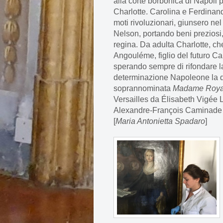
alla corte borbonica di Napoli 
Charlotte. Carolina e Ferdinan
moti rivoluzionari, giunsero n
Nelson, portando beni preziosi, t
regina. Da adulta Charlotte, ch
Angouléme, figlio del futuro Car
sperando sempre di rifondare l
determinazione Napoleone la d
soprannominata
Madame Roya
Versailles da Élisabeth Vigée 
Alexandre-François Caminade 
[
Maria Antonietta Spadaro
]