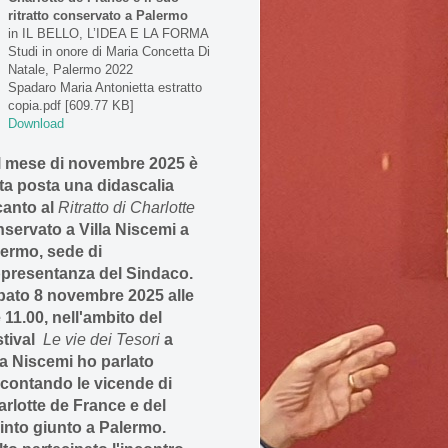
ritratto conservato a Palermo
in IL BELLO, L’IDEA E LA FORMA
Studi in onore di Maria Concetta Di
Natale, Palermo 2022
Spadaro Maria Antonietta estratto
copia.pdf [609.77 KB]
Download
l mese di novembre 2025 è
ta posta una didascalia
canto al
Ritratto di Charlotte
servato a Villa Niscemi a
ermo, sede di
ppresentanza del Sindaco.
bato 8 novembre 2025 alle
 11.00, nell'ambito del
stival
Le vie dei Tesori
a
la Niscemi ho parlato
contando le vicende di
rlotte de France e del
into giunto a Palermo.