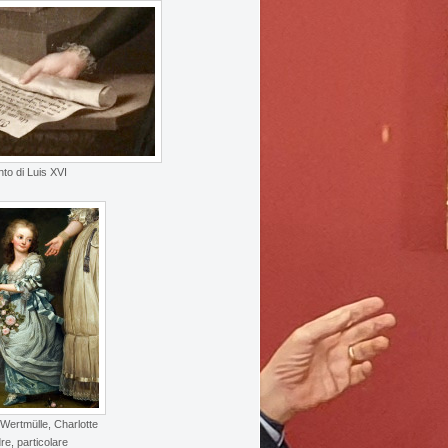
nto di Luis XVI
 Wertmülle, Charlotte
re, particolare