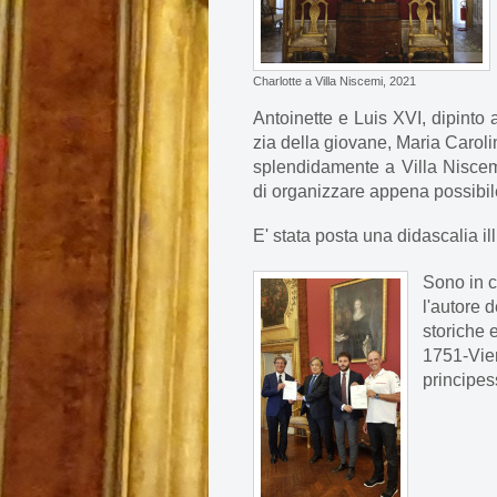
Charlotte a Villa Niscemi, 2021
Antoinette e Luis XVI, dipinto
zia della giovane, Maria Caroli
splendidamente a Villa Nisce
di organizzare appena possibile 
E' stata posta una didascalia il
Sono in c
l'autore d
storiche e
1751-Vien
principes