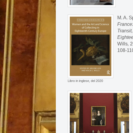
M. A. S
France:
Transit
Eighte
Wills
,
2
108-110
Libro in inglese, del 2020