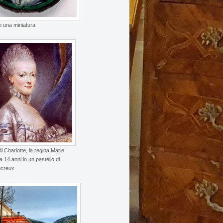
in una miniatura
i Charlotte, la regina Marie
a 14 anni in un pastello di
ucreux