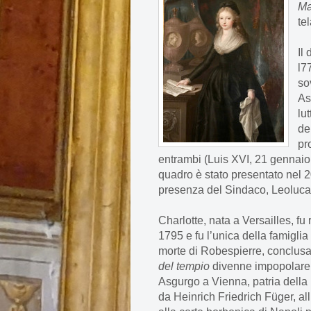
Ma
te
Il
l7
so
As
lu
de
pr
entrambi (Luis XVI, 21 gennaio 
quadro è stato presentato nel 2
presenza del Sindaco, Leoluca
Charlotte, nata a Versailles, fu
1795 e fu l’unica della famiglia
morte di Robespierre, conclusa 
del tempio
divenne impopolare n
Asgurgo a Vienna, patria della 
da Heinrich Friedrich Füger, al