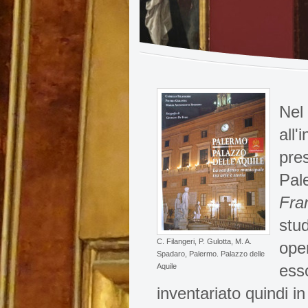
Nel 
all'
pres
Pal
Fra
stu
C. Filangeri, P. Gulotta, M. A.
oper
Spadaro, Palermo. Palazzo delle
ess
Aquile
inventariato quindi i